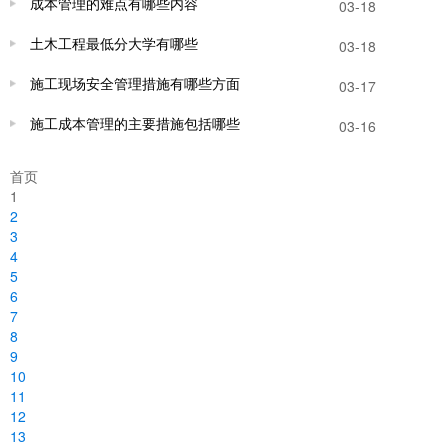
成本管理的难点有哪些内容
03-18
土木工程最低分大学有哪些
03-18
施工现场安全管理措施有哪些方面
03-17
施工成本管理的主要措施包括哪些
03-16
首页
1
2
3
4
5
6
7
8
9
10
11
12
13